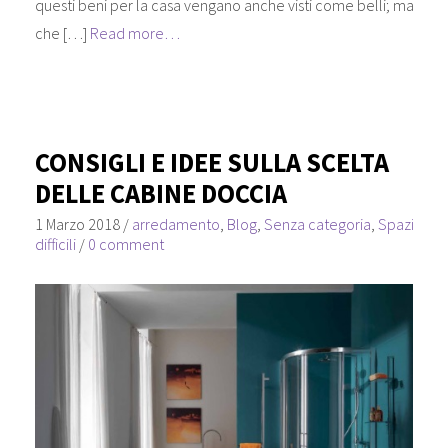
questi beni per la casa vengano anche visti come belli; ma
che […]
Read more…
CONSIGLI E IDEE SULLA SCELTA
DELLE CABINE DOCCIA
1 Marzo 2018
/
arredamento
,
Blog
,
Senza categoria
,
Spazi
difficili
/
0 comment