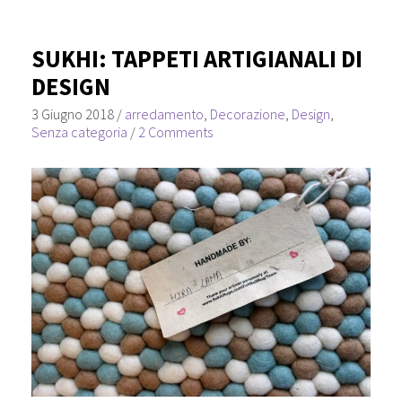
SUKHI: TAPPETI ARTIGIANALI DI
DESIGN
3 Giugno 2018
/
arredamento
,
Decorazione
,
Design
,
Senza categoria
/
2 Comments