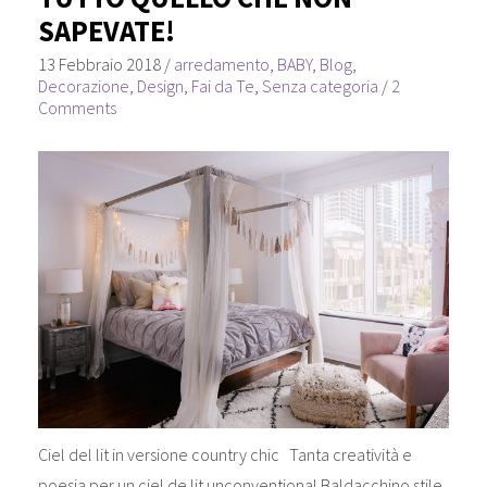
SAPEVATE!
13 Febbraio 2018
/
arredamento
,
BABY
,
Blog
,
Decorazione
,
Design
,
Fai da Te
,
Senza categoria
/
2
Comments
Ciel del lit in versione country chic Tanta creatività e
poesia per un ciel de lit unconventional Baldacchino stile