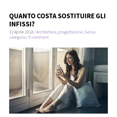
QUANTO COSTA SOSTITUIRE GLI
INFISSI?
12 Aprile 2018
/
Architettura
,
progettazione
,
Senza
categoria
/
0 comment