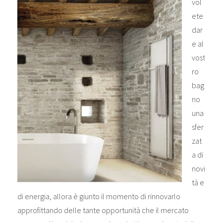
vol
ete
dar
e al
vost
ro
bag
no
una
sfer
zat
a di
novi
tà e
di energia, allora è giunto il momento di rinnovarlo
approfittando delle tante opportunità che il mercato