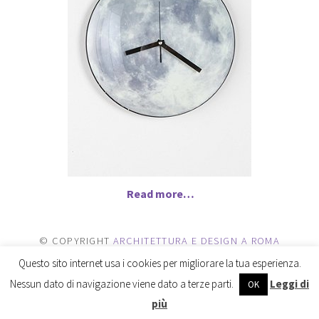
Read more…
© COPYRIGHT
ARCHITETTURA E DESIGN A ROMA
2026
. POWERED BY
WORDPRESS
.
Questo sito internet usa i cookies per migliorare la tua esperienza.
Nessun dato di navigazione viene dato a terze parti.
Leggi di
OK
più