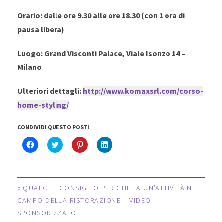
Orario: dalle ore 9.30 alle ore 18.30 (con 1 ora di
pausa libera)
Luogo: Grand Visconti Palace, Viale Isonzo 14 –
Milano
Ulteriori dettagli:
http://www.komaxsrl.com/corso-
home-styling/
CONDIVIDI QUESTO POST!
F
C
F
F
a
l
a
a
i
i
i
i
c
c
c
c
l
k
l
l
i
t
i
i
c
o
c
c
«
QUALCHE CONSIGLIO PER CHI HA UN’ATTIVITÀ NEL
p
s
q
q
e
h
u
u
CAMPO DELLA RISTORAZIONE – VIDEO
r
a
i
i
c
r
p
p
SPONSORIZZATO
o
e
e
e
n
o
r
r