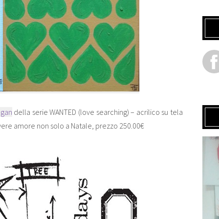
egan
della serie WANTED (love searching) – acrilico su tela
evere amore non solo a Natale, prezzo 250.00€