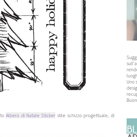
Sugg
sull'
rende
luogh
Uno 
desig
recup
Buon
sto
Albero di Natale Sticker
stile schizzo progettuale, di