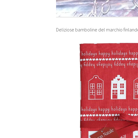
Deliziose bamboline del marchio finlande