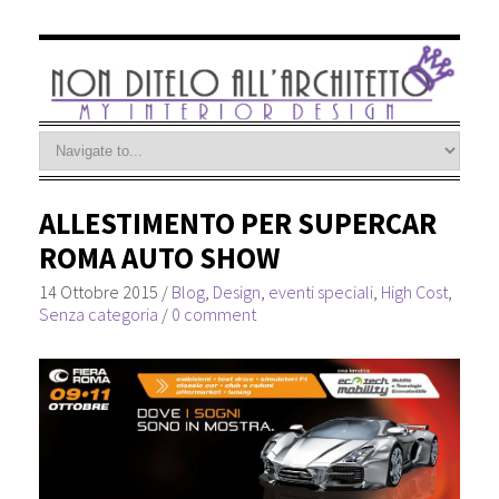
ALLESTIMENTO PER SUPERCAR
ROMA AUTO SHOW
14 Ottobre 2015
/
Blog
,
Design
,
eventi speciali
,
High Cost
,
Senza categoria
/
0 comment