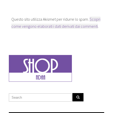
e
a
f
s
f
i
t
i
n
r
n
e
a
e
s
Questo sito utilizza Akismet per ridurre lo spam.
Scopri
)
s
t
t
r
come vengono elaborati i dati derivati dai commenti
r
a
.
a
)
)