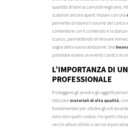
quantità di beni accumulati negli anni, ri
scatoloni ancora aperti. Iniziare con una
permette di ridurre il volume del carico e
contenitore con il contenuto e la stanza
scarico, permettendo di ritrovare immedi
soglia della nuova abitazione. Una
buona
potrebbe essere un evento caotico in un 
L’IMPORTANZA DI U
PROFESSIONALE
Proteggere gli arredi e gli oggetti perso
Utilizzare
materiali di alta qualità
, co
fondamentale per attutire gli urti durante 
sono solo quelli costosi, ma quelli che p
vecchi album di foto o servizi di porcella