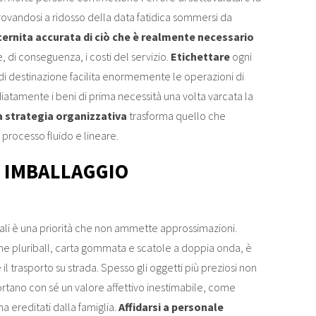
trovandosi a ridosso della data fatidica sommersi da
cernita accurata
di ciò che è realmente necessario
, di conseguenza, i costi del servizio.
Etichettare
ogni
 di destinazione facilita enormemente le operazioni di
atamente i beni di prima necessità una volta varcata la
 strategia organizzativa
trasforma quello che
processo fluido e lineare.
N IMBALLAGGIO
nali è una priorità che non ammette approssimazioni.
me pluriball, carta gommata e scatole a doppia onda, è
il trasporto su strada. Spesso gli oggetti più preziosi non
ortano con sé un valore affettivo inestimabile, come
na ereditati dalla famiglia.
Affidarsi a personale