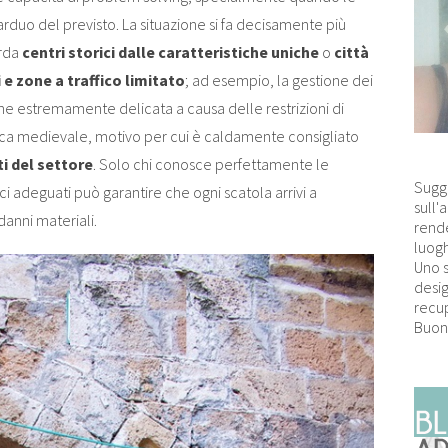
arduo del previsto. La situazione si fa decisamente più
arda
centri storici dalle caratteristiche uniche
o
città
i e zone a traffico limitato
; ad esempio, la gestione dei
e estremamente delicata a causa delle restrizioni di
ca medievale, motivo per cui è caldamente consigliato
i del settore
. Solo chi conosce perfettamente le
Sugg
ci adeguati può garantire che ogni scatola arrivi a
sull'
danni materiali.
rende
luogh
Uno 
desig
recup
Buon