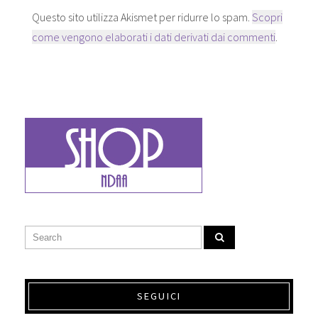
)
s
t
t
r
Questo sito utilizza Akismet per ridurre lo spam.
Scopri
r
a
a
)
come vengono elaborati i dati derivati dai commenti
.
)
SEGUICI