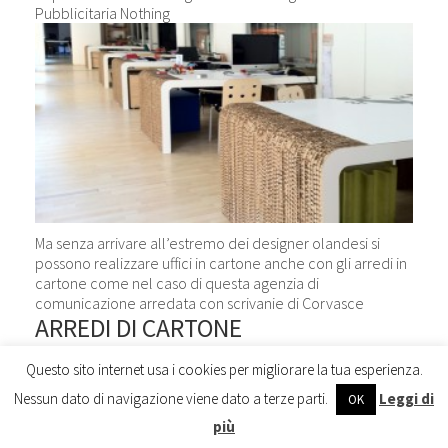
Pubblicitaria Nothing
Ma senza arrivare all’estremo dei designer olandesi si
possono realizzare uffici in cartone anche con gli arredi in
cartone come nel caso di questa agenzia di
comunicazione arredata con scrivanie di Corvasce
ARREDI DI CARTONE
Ci sono molte aziende che ormai da anni producono
Questo sito internet usa i cookies per migliorare la tua esperienza.
complementi e mobili in cartone come ad esempio la
Nessun dato di navigazione viene dato a terze parti.
Leggi di
OK
Disegni
, la
Mobili in cartone
o l’azienda
Corvasce.
più
A me è capitato di poter ammirare i mobili fatti di cartone
solo in fiera ed avevano un aspetto divertente, solido e