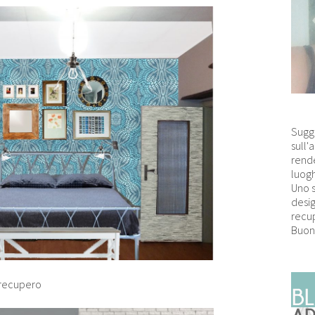
Sugg
sull'
rende
luogh
Uno 
desig
recup
Buon
 recupero