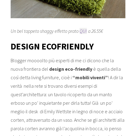
Un bel tappeto shaggy effetto prato
QUI
a 26.55€
DESIGN ECOFRIENDLY
Blogger moooolto più esperti di me ci dicono che la
nuova frontiera del
design eco-friendly
è quella della
così detta living furniture, cioè i
“mobili viventi”
! A dir la
verità nella rete si trovano diversi esempi di
quest’architettura: un tavolo ricoperto da un manto
erboso un po’ inquietante per dirla tutta! Già un po’
meglio il desk di Emily Wettste in legno di noce e acciaio
corten, attraversato da un vaso. Anche se gli architetti alla
parola corten avranno già l’acquolina in bocca, io penso