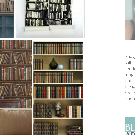
Sugg
sull'
rende
luogh
Uno 
desig
recup
Buon