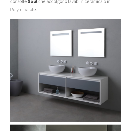
consolle
Soul
che accolgono lavabi in ceramica o in
Polyminerale.