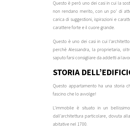
Questo è però uno dei casi in cui la so
non rendano merito, con un po’ di att
carica di suggestioni, ispirazioni e cara
carattere forte e il cuore grande.
Questo è uno dei casi in cui l’architett
perchè Alessandra, la proprietaria, ol
saputo farsi consigliare da addetti ai lavor
STORIA DELL’EDIFICI
Questo appartamento ha una storia che
fascino che lo avvolge!
L’immobile è situato in un bellissim
dall’architettura particolare, dovuta all
abitative nel 1700.