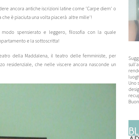
edere ancora antiche iscrizioni latine come ‘Carpe diem’ o
sa che è piaciuta una volta piacerà altre mille’!
 modo spensierato e leggero, filosofia con la quale
partamento e la sottoscritta!
teatro della Maddalena, il teatro delle femministe, per
Sugg
sull'
azzo residenziale, che nelle viscere ancora nasconde un
rende
luogh
Uno 
desig
recup
Buon