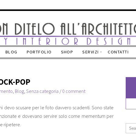
BLOG
PORTFOLIO
SHOP
SERVIZI
CONTATTI
OCK-POP
amento
,
Blog
,
Senza categoria
/
0 comment
 mi devo scusare per le foto davvero scadenti. Sono state
 funzionate e dovevano servire solo come mementum per
le ripetere.