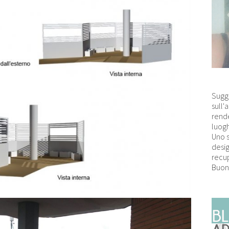
Sugg
sull'
rende
luogh
Uno 
desig
recup
Buon