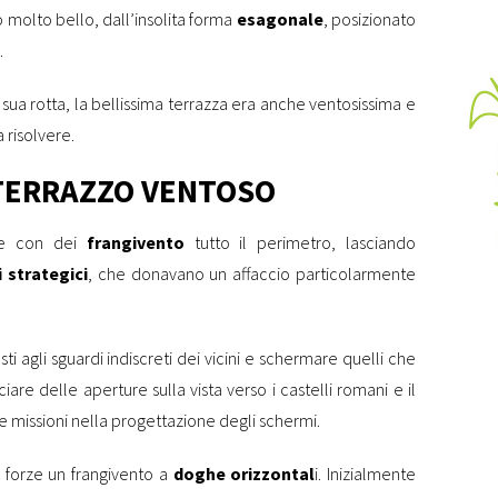
o molto bello, dall’insolita forma
esagonale
, posizionato
.
ua rotta, la bellissima terrazza era anche ventosissima e
 risolvere.
TERRAZZO VENTOSO
re con dei
frangivento
tutto il perimetro, lasciando
i strategici
, che donavano un affaccio particolarmente
 agli sguardi indiscreti dei vicini e schermare quelli che
e delle aperture sulla vista verso i castelli romani e il
e missioni nella progettazione degli schermi.
 forze un frangivento a
doghe orizzontal
i. Inizialmente