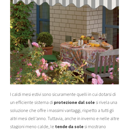
I caldi mesi estivi sono sicuramente quelli in cui dotarsi di
un efficiente sistema di
protezione dal sole
si rivela una
soluzione che offre i massimi vantaggi, rispetto a tutti gli
altri mesi dell’anno. Tuttavia, anche in inverno e nelle altre
stagioni meno calde, le
tende da sole
si mostrano