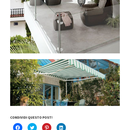
CONDIVIDI QUESTO POST!
F
C
F
F