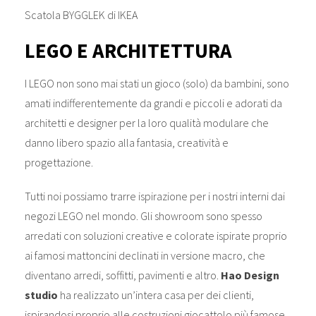
Scatola BYGGLEK di IKEA
LEGO E ARCHITETTURA
I LEGO non sono mai stati un gioco (solo) da bambini, sono
amati indifferentemente da grandi e piccoli e adorati da
architetti e designer per la loro qualità modulare che
danno libero spazio alla fantasia, creatività e
progettazione.
Tutti noi possiamo trarre ispirazione per i nostri interni dai
negozi LEGO nel mondo. Gli showroom sono spesso
arredati con soluzioni creative e colorate ispirate proprio
ai famosi mattoncini declinati in versione macro, che
diventano arredi, soffitti, pavimenti e altro.
Hao Design
studio
ha realizzato un’intera casa per dei clienti,
ispirandosi proprio alle costruzioni giocattolo più famose