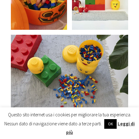
Questo sito internet usa i cookies per migliorare la tua esperienza.
Si trasforma in contenitore anche la
Testa
dei famosi
Nessun dato di navigazione viene dato a terze parti.
Leggi di
OK
pupazzetti anche in versione
zucca
!
più