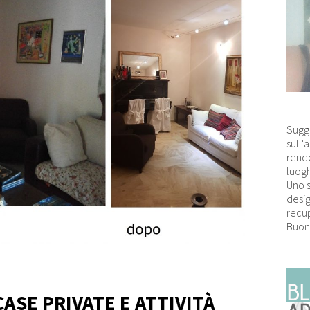
Sugg
sull'
rende
luogh
Uno 
desig
recup
Buon
ASE PRIVATE E ATTIVITÀ