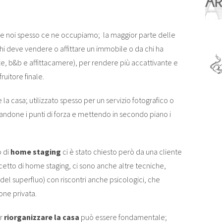
e noi spesso ce ne occupiamo; la maggior parte delle
chi deve vendere o affittare un immobile o da chi ha
nze, b&b e affittacamere), per rendere più accattivante e
ruitore finale.
e la casa; utilizzato spesso per un servizio fotografico o
izzandone i punti di forza e mettendo in secondo piano i
o di
home staging
ci è stato chiesto però da una cliente
cetto di home staging, ci sono anche altre tecniche,
i del superfluo) con riscontri anche psicologici, che
one privata.
er
riorganizzare la casa
può essere fondamentale;