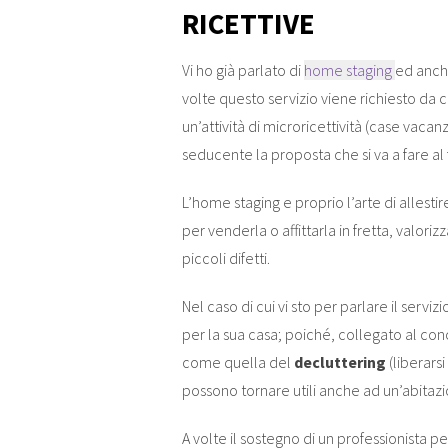
RICETTIVE
Vi ho già parlato di
home staging
ed anch
volte questo servizio viene richiesto da 
un’attività di microricettività (case vaca
seducente la proposta che si va a fare al f
L’home staging e proprio l’arte di allestir
per venderla o affittarla in fretta, valor
piccoli difetti.
Nel caso di cui vi sto per parlare il servizi
per la sua casa; poiché, collegato al con
come quella del
decluttering
(liberars
possono tornare utili anche ad un’abitazi
A volte il sostegno di un professionista p