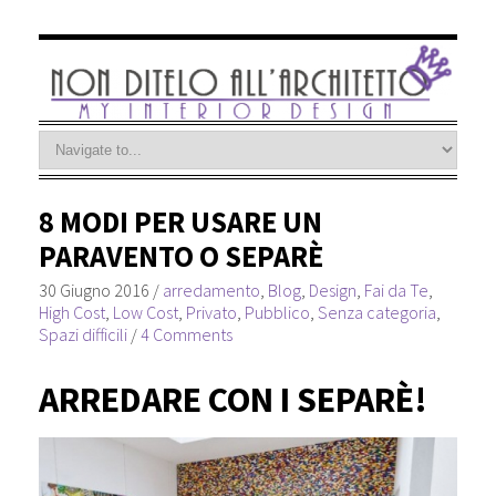
8 MODI PER USARE UN
PARAVENTO O SEPARÈ
30 Giugno 2016
/
arredamento
,
Blog
,
Design
,
Fai da Te
,
High Cost
,
Low Cost
,
Privato
,
Pubblico
,
Senza categoria
,
Spazi difficili
/
4 Comments
ARREDARE CON I SEPARÈ!