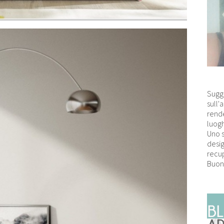
Sugg
sull'
rende
luogh
Uno 
desig
recup
Buon