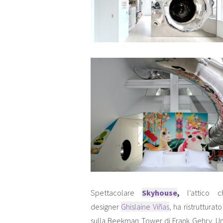
Spettacolare
Skyhouse
,
l’attico
designer
Ghislaine Viñas
, ha ristrutturat
sulla Beekman Tower di Frank Gehry. Uno 