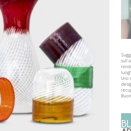
Sugg
sull'
rende
luogh
Uno 
desig
recup
Buon