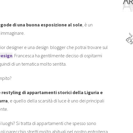
gode di una buona esposizione al sole
, è un
 immaginare.
ior designer e una design blogger che potrai trovare sul
Design
. Francesca ha gentilmente deciso di ospitarmi
 quindi di un tematica molto sentita.
mpito?
 restyling di appartamenti storici della Liguria e
urra
, e quello della scarsità di luce è uno dei principali
ente.
ti luoghi? Si tratta di appartamenti che spesso sono
coli parecchio stretti molto abituali nel nostro entroterra.