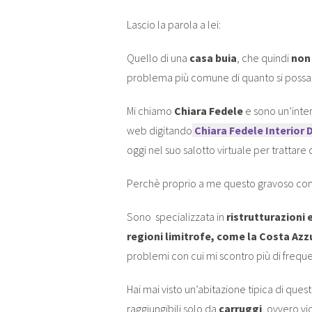
Lascio la parola a lei:
Quello di una
casa buia
, che quindi
non 
problema più comune di quanto si possa
Mi chiamo
Chiara Fedele
e sono un’inter
web digitando
Chiara Fedele Interior 
oggi nel suo salotto virtuale per trattare
Perchè proprio a me questo gravoso co
Sono specializzata in
ristrutturazioni e
regioni limitrofe, come la Costa Azz
problemi con cui mi scontro più di frequ
Hai mai visto un’abitazione tipica di ques
raggiungibili solo da
carruggi
, ovvero vi