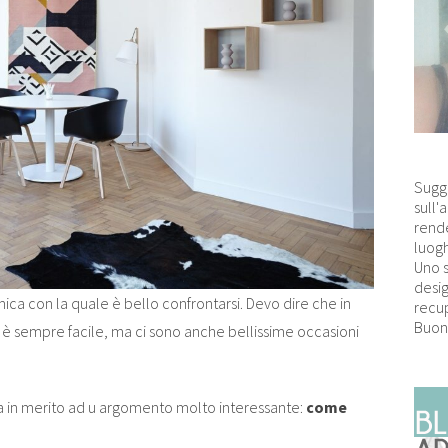
Sugg
sull'
rende
luogh
Uno 
desig
ica con la quale è bello confrontarsi. Devo dire che in
recup
Buon
n è sempre facile, ma ci sono anche bellissime occasioni
a in merito ad u argomento molto interessante:
come