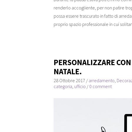
renderlo accogliente, per non patire tropp
possa essere trascurato in fatto di arred
proprio spazio professionale in cui soli
PERSONALIZZARE CON L
NATALE.
28 Ottobre 2017
/
arredamento
,
Decora
categoria
,
ufficio
/
0 comment