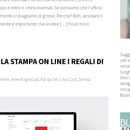
o il rintro e i mesi invernali. Se pensiamo che l’ufficio
amento ci sbagliamo di grosso. Perché? Beh, arredare il
tamente è importante che le idee […]
Read more…
Sugg
A STAMPA ON LINE I REGALI DI
sull'
rende
luogh
Uno 
zione
,
eventi speciali
,
Fai da Te
,
Low Cost
,
Senza
desig
recup
Buon