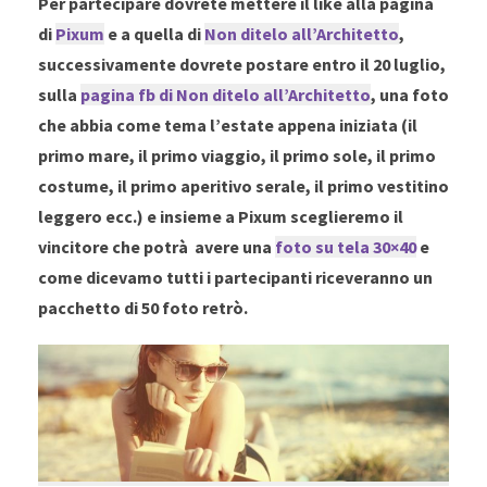
Per partecipare dovrete mettere il like alla pagina
di
Pixum
e a quella di
Non ditelo all’Architetto
,
successivamente dovrete postare entro il 20 luglio,
sulla
pagina fb di Non ditelo all’Architetto
, una foto
che abbia come tema l’estate appena iniziata (il
primo mare, il primo viaggio, il primo sole, il primo
costume, il primo aperitivo serale, il primo vestitino
leggero ecc.) e insieme a Pixum sceglieremo il
vincitore che potrà avere una
foto su tela 30×40
e
come dicevamo tutti i partecipanti riceveranno un
pacchetto di 50 foto retrò.