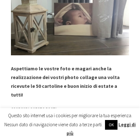
Aspettiamo le vostre foto e magari anche la
realizzazione dei vostri photo collage una volta
ricevute le 50 cartoline e buon inizio di estate a
tutti!
CONDIVIDI QUESTO POST!
Questo sito internet usa i cookies per migliorare la tua esperienza.
F
C
F
F
a
l
a
a
Nessun dato di navigazione viene dato a terze parti.
Leggi di
OK
i
i
i
i
c
c
c
c
più
l
k
l
l
i
t
i
i