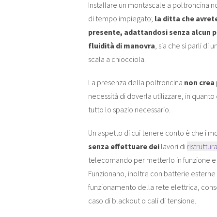
Installare un montascale a poltroncina 
di tempo impiegato;
la ditta che avre
presente, adattandosi senza alcun 
fluidità di manovra
, sia che si parli di 
scala a chiocciola.
La presenza della poltroncina
non crea
necessità di doverla utilizzare, in quant
tutto lo spazio necessario.
Un aspetto di cui tenere conto è che i m
senza effettuare dei
lavori di
ristruttu
telecomando per metterlo in funzione e 
Funzionano, inoltre con batterie esterne 
funzionamento della rete elettrica, cons
caso di blackout o cali di tensione.