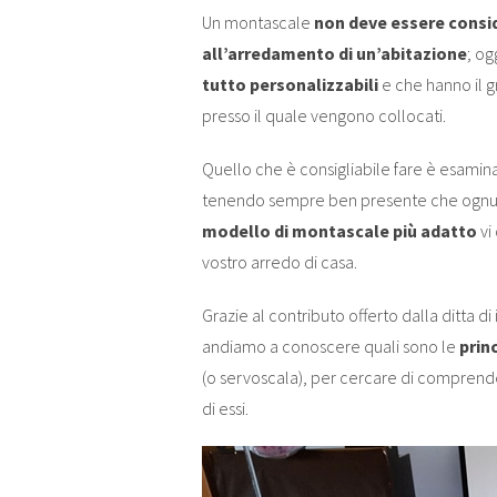
Un montascale
non deve essere consi
all’arredamento di un’abitazione
; og
tutto personalizzabili
e che hanno il 
presso il quale vengono collocati.
Quello che è consigliabile fare è esamin
tenendo sempre ben presente che ognuno
modello di montascale più adatto
vi
vostro arredo di casa.
Grazie al contributo offerto dalla ditta d
andiamo a conoscere quali sono le
prin
(o servoscala), per cercare di comprende
di essi.