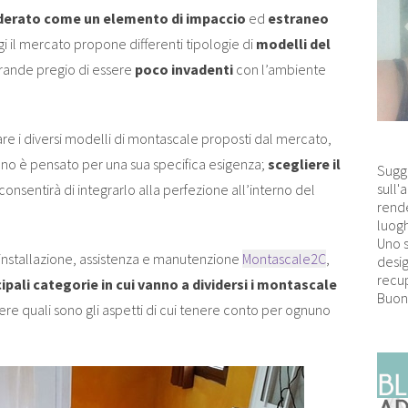
derato come un elemento di impaccio
ed
estraneo
gi il mercato propone differenti tipologie di
modelli del
grande pregio di essere
poco invadenti
con l’ambiente
are i diversi modelli di montascale proposti dal mercato,
 è pensato per una sua specifica esigenza;
scegliere il
Sugg
sull'
 consentirà di integrarlo alla perfezione all’interno del
rende
luogh
Uno 
i installazione, assistenza e manutenzione
Montascale2C
,
desig
recup
cipali categorie in cui vanno a dividersi i montascale
Buon
re quali sono gli aspetti di cui tenere conto per ognuno