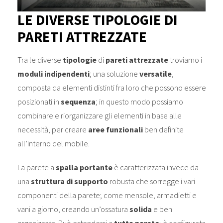
LE DIVERSE TIPOLOGIE DI
PARETI ATTREZZATE
Tra le diverse
tipologie
di
pareti attrezzate
troviamo i
moduli indipendenti
; una soluzione
versatile
,
composta da elementi distinti fra loro che possono essere
posizionati in
sequenza
; in questo modo possiamo
combinare e riorganizzare gli elementi in base alle
necessità, per creare
aree funzionali
ben definite
all’interno del mobile.
La parete a
spalla portante
è caratterizzata invece da
una
struttura di supporto
robusta che sorregge i vari
componenti della parete; come mensole, armadietti e
vani a giorno, creando un’ossatura
solida
e ben
organizzata. Può estendersi a
tutta parete
; è configurata