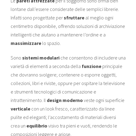
Le
pareti attrezzate
per il soggiorno sono ormai ben
lontane dall’essere considerate delle semplici librerie.
Infatti sono progettate per
sfruttare
al meglio ogni
centimetro disponibile, offrendo soluzioni di archiviazione
intelligenti che aiutano a mantenere l’ordine e a
massimizzare
lo spazio.
Sono
sistemi modulari
che consentono di includere una
varietà di elementi a seconda della
funzione
principale
che dovranno svolgere; contenere o esporre oggetti,
collezioni, libri e riviste, oppure per ospitare la televisione
e strumenti tecnologici di comunicazione e
intrattenimento. Il
design moderno
veste ogni superficie
verticale
con un look fresco, caratterizzato da linee
pulite ed eleganti; l’accostamento di materiali diversi
crea un
equilibrio
visivo tra pieni e vuoti, rendendo le
composizioni leggere e ariose.