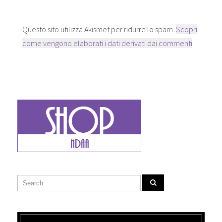
r
n
e
a
e
s
)
s
t
t
r
Questo sito utilizza Akismet per ridurre lo spam.
Scopri
r
a
a
)
come vengono elaborati i dati derivati dai commenti
.
)