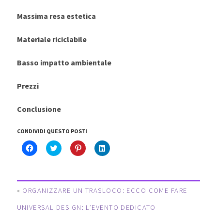
Massima resa estetica
Materiale riciclabile
Basso impatto ambientale
Prezzi
Conclusione
CONDIVIDI QUESTO POST!
F
C
F
F
a
l
a
a
i
i
i
i
c
c
c
c
l
k
l
l
i
t
i
i
c
o
c
c
«
ORGANIZZARE UN TRASLOCO: ECCO COME FARE
p
s
q
q
e
h
u
u
r
a
i
i
UNIVERSAL DESIGN: L’EVENTO DEDICATO
c
r
p
p
o
e
e
e