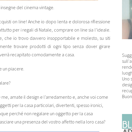
e insegne del cinema vintage.
quisti on line! Anche io dopo lenta e dolorosa riflessione
tutto per i regali di Natale, comprare on line sia l’ideale.
ste, che io trovo davvero insopportabile e molesto, su siti
ente trovare prodotti di ogni tipo senza dover girare
ci verrà recapitato comodamente a casa.
Sugg
sull'
rende
e un piacere.
luogh
Uno 
alare?
desig
recup
Buon
 me, amate il design e l’arredamento e, anche voi come
getti per la casa particolari, divertenti, spesso ironici,
unque perché non regalare un oggetto per la casa
lasciare una presenza del vostro affetto nella loro casa?