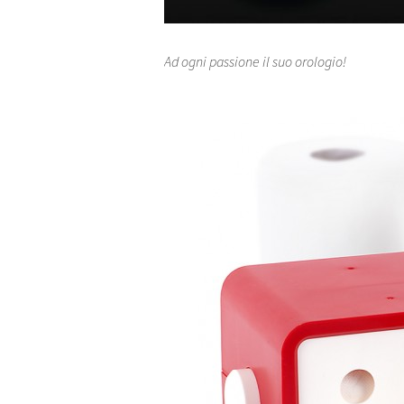
Ad ogni passione il suo orologio!