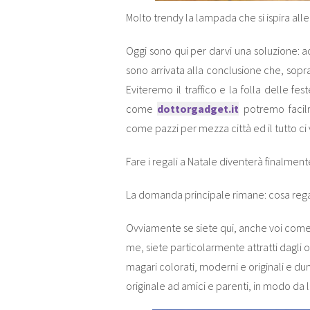
Molto trendy la lampada che si ispira all
Oggi sono qui per darvi una soluzione: ac
sono arrivata alla conclusione che, soprat
Eviteremo il traffico e la folla delle fe
come
dottorgadget.it
potremo facilm
come pazzi per mezza città ed il tutto 
Fare i regali a Natale diventerà finalment
La domanda principale rimane: cosa reg
Ovviamente se siete qui, anche voi come
me, siete particolarmente attratti dagli og
magari colorati, moderni e originali e d
originale ad amici e parenti, in modo da 