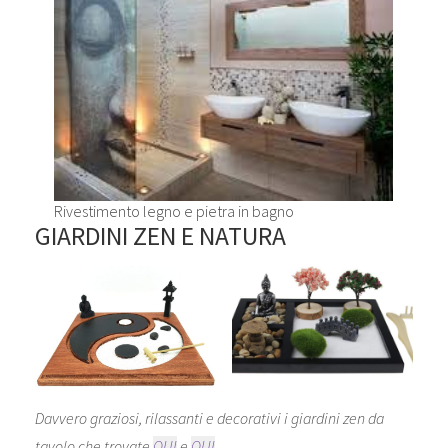
Rivestimento legno e pietra in bagno
GIARDINI ZEN E NATURA
Davvero graziosi, rilassanti e decorativi i giardini zen da
tavolo che trovate
QUI
e
QUI