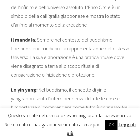
dell’infinito e dell’universo assoluto. L’Enso Circle è un
simbolo della calligrafia giapponese e mostra lo stato
d’animo al momento della creazione
Il mandala
: Sempre nel contesto del buddhismo
tibetano viene a indicare la rappresentazione dello stesso
Universo. La sua elaborazione è una pratica rituale dove
viene disegnato a terra allo scopo rituale di
consacrazione o iniziazione o protezione.
Lo yin yang:
Nel buddismo, il concetto di yin e
yang rappresenta l’interdipendenza di tutte le cose e
l’importanza di comprendere come tutto è connesso. Nel
Questo sito internet usa i cookies per migliorare la tua esperienza.
confucianesimo, di yin e yang rappresentano l’equilibrio
Nessun dato di navigazione viene dato a terze parti.
Leggi di
tra gli opposti.
OK
più
Il fiore della vita
: E’ composto da una serie di cerchi