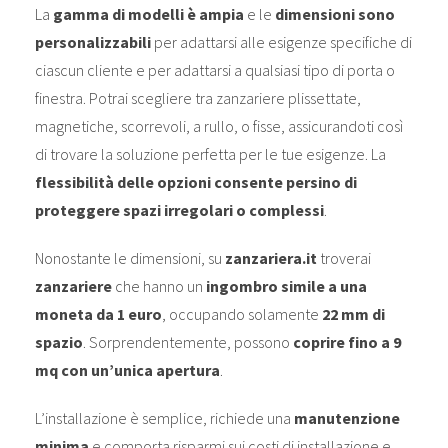
La
gamma di modelli è ampia
e le
dimensioni sono
personalizzabili
per adattarsi alle esigenze specifiche di
ciascun cliente e per adattarsi a qualsiasi tipo di porta o
finestra. Potrai scegliere tra zanzariere plissettate,
magnetiche, scorrevoli, a rullo, o fisse, assicurandoti così
di trovare la soluzione perfetta per le tue esigenze. La
flessibilità delle opzioni consente persino di
proteggere spazi irregolari o complessi
.
Nonostante le dimensioni, su
zanzariera.it
troverai
zanzariere
che hanno un
ingombro simile a una
moneta da 1 euro
, occupando solamente
22 mm di
spazio
. Sorprendentemente, possono
coprire fino a 9
mq con un’unica apertura
.
L’installazione è semplice, richiede una
manutenzione
minima
e comporta risparmi sui costi di installazione e