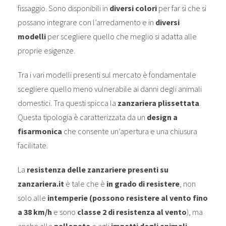
fissaggio. Sono disponibili in
diversi colori
per far sì che si
possano integrare con l’arredamento e in
diversi
modelli
per scegliere quello che meglio si adatta alle
proprie esigenze.
Tra i vari modelli presenti sul mercato è fondamentale
scegliere quello meno vulnerabile ai danni degli animali
domestici. Tra questi spicca la
zanzariera plissettata
.
Questa tipologia è caratterizzata da un
design a
fisarmonica
che consente un’apertura e una chiusura
facilitate.
La
resistenza delle zanzariere presenti su
zanzariera.it
è tale che è
in grado di resistere
, non
solo alle
intemperie (possono resistere al vento fino
a 38 km/h
e sono
classe 2 di resistenza al vento
), ma
anche alle
pallonate
e agli
impatti degli animali