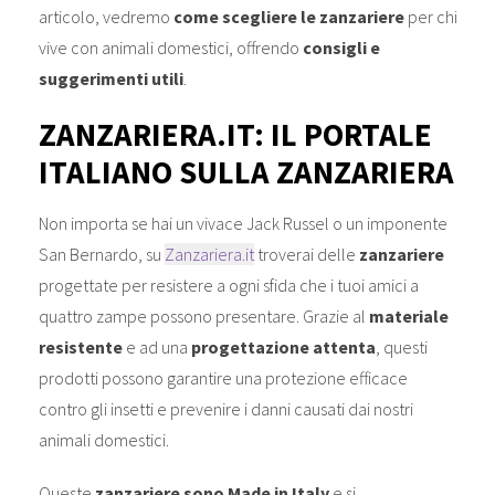
articolo, vedremo
come scegliere le zanzariere
per chi
vive con animali domestici, offrendo
consigli e
suggerimenti utili
.
ZANZARIERA.IT: IL PORTALE
ITALIANO SULLA ZANZARIERA
Non importa se hai un vivace Jack Russel o un imponente
San Bernardo, su
Zanzariera.it
troverai delle
zanzariere
progettate per resistere a ogni sfida che i tuoi amici a
quattro zampe possono presentare. Grazie al
materiale
resistente
e ad una
progettazione attenta
, questi
prodotti possono garantire una protezione efficace
contro gli insetti e prevenire i danni causati dai nostri
animali domestici.
Queste
zanzariere sono Made in Italy
e si