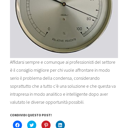
Affidarsi sempre e comunque ai professionisti del settore
è il consiglio migliore per chi vuole affrontare in modo
serio il problema della condensa, considerando
soprattutto che a tutto c’è una soluzione e che questa va
intrapresa in modo analitico e intelligente dopo aver
valutato le diverse opportunità possibili.
CONDIVIDI QUESTO POST!
F
C
F
F
a
l
a
a